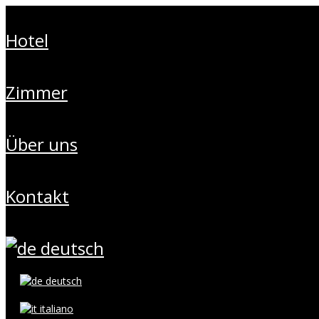
hotel
zimmer
über uns
kontakt
deutsch
deutsch
italiano