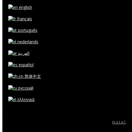
english
français
português
nederlands
العربية
español
简体中文
русский
ελληνικά
Hotel